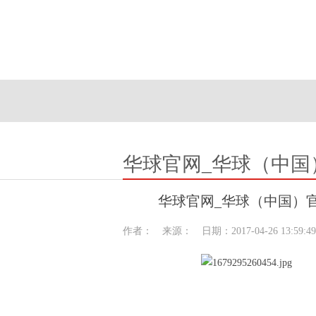
华球官网_华球（中国
华球官网_华球（中国）
作者： 来源： 日期：2017-04-26 13:59: