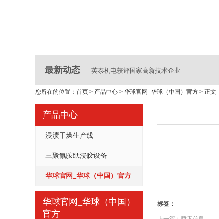
最新动态
英泰机电获评国家高新技术企业
您所在的位置：
首页
>
产品中心
>
华球官网_华球（中国）官方
> 正文
产品中心
浸渍干燥生产线
三聚氰胺纸浸胶设备
华球官网_华球（中国）官方
华球官网_华球（中国）
标签：
官方
上一篇：暂无信息