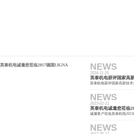
NEWS
英泰机电诚邀您莅临2017德国LIGNA
2024-11-25
英泰机电获评国家高
英泰机电获评国家高新技术
NEWS
2023-02-21
英泰机电诚邀您莅临20
诚邀客户莅临英泰机电2023德
NEWS
2017-05-17