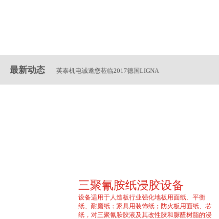
最新动态
英泰机电诚邀您莅临2017德国LIGNA