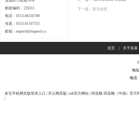
业园区竹松路59号
邮政编码：226311
下一篇：暂无信息
电话：0513-86318789
传真：0513-81107555
邮箱：imptech@imptech.cc
首页
|
关于英泰
地址
电话：0
多宝手机网页版登录入口
|
开云网页版
|
mk官方网站
|
同花顺·同花顺（中国）官方
|