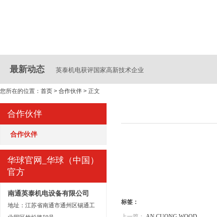
最新动态
英泰机电获评国家高新技术企业
您所在的位置：
首页
>
合作伙伴
> 正文
合作伙伴
合作伙伴
华球官网_华球（中国）
官方
南通英泰机电设备有限公司
标签：
地址：江苏省南通市通州区锡通工
上一篇：
AN CUONG WOOD